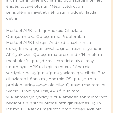
artırır. Canlı dilerlə oynamaq üçün stabil internet
əlaqəsi tövsiyə olunur. Məsuliyyətli oyun
prinsiplərinə riayət etmək uzunmüddətli fayda
gətirir.
Mostbet APK Tətbiqi: Android Cihazlara
Quraşdırma və Quraşdırma Problemləri
Mostbet APK tətbiqini Android cihazlarınıza
quraşdırmaq üçün əvvəlcə şirkət rəsmi saytından
APK yükləyin. Quraşdırma prosesində “Naməlum
mənbələr”ə quraşdırma icazəsini aktiv etməyi
unutmayın. APK tətbiqinin müxtəlif Android
versiyalarına uyğunluğunu yoxlamaq vacibdir. Bəzi
cihazlarda köhnəlmiş Android OS quraşdırma
problemlərinə səbəb ola bilər. Quraşdırma zamanı
“Parse Error” görürsə, APK file-ın tam
yüklənmədiyini yoxlayın. Yükləmədən sonra internet
bağlantısının stabil olması tətbiqin işləməsi üçün
lazımdır. Əksər quraşdırma problemləri APK’nın