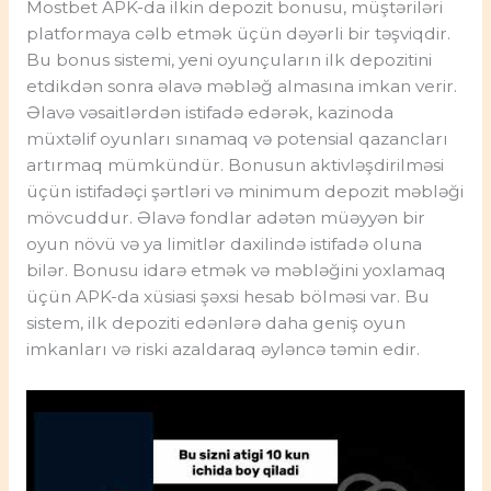
Mostbet APK-da ilkin depozit bonusu, müştəriləri
platformaya cəlb etmək üçün dəyərli bir təşviqdir.
Bu bonus sistemi, yeni oyunçuların ilk depozitini
etdikdən sonra əlavə məbləğ almasına imkan verir.
Əlavə vəsaitlərdən istifadə edərək, kazinoda
müxtəlif oyunları sınamaq və potensial qazancları
artırmaq mümkündür. Bonusun aktivləşdirilməsi
üçün istifadəçi şərtləri və minimum depozit məbləği
mövcuddur. Əlavə fondlar adətən müəyyən bir
oyun növü və ya limitlər daxilində istifadə oluna
bilər. Bonusu idarə etmək və məbləğini yoxlamaq
üçün APK-da xüsiasi şəxsi hesab bölməsi var. Bu
sistem, ilk depoziti edənlərə daha geniş oyun
imkanları və riski azaldaraq əyləncə təmin edir.