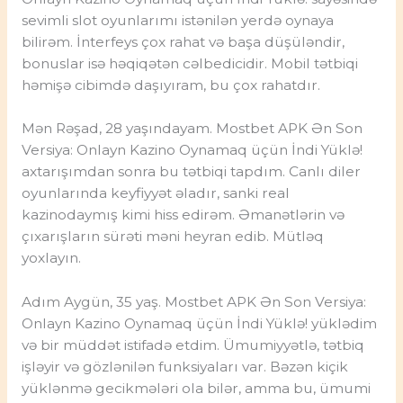
sevimli slot oyunlarımı istənilən yerdə oynaya
bilirəm. İnterfeys çox rahat və başa düşüləndir,
bonuslar isə həqiqətən cəlbedicidir. Mobil tətbiqi
həmişə cibimdə daşıyıram, bu çox rahatdır.
Mən Rəşad, 28 yaşındayam. Mostbet APK Ən Son
Versiya: Onlayn Kazino Oynamaq üçün İndi Yüklə!
axtarışımdan sonra bu tətbiqi tapdım. Canlı diler
oyunlarında keyfiyyət əladır, sanki real
kazinodaymış kimi hiss edirəm. Əmanətlərin və
çıxarışların sürəti məni heyran edib. Mütləq
yoxlayın.
Adım Aygün, 35 yaş. Mostbet APK Ən Son Versiya:
Onlayn Kazino Oynamaq üçün İndi Yüklə! yüklədim
və bir müddət istifadə etdim. Ümumiyyətlə, tətbiq
işləyir və gözlənilən funksiyaları var. Bəzən kiçik
yüklənmə gecikmələri ola bilər, amma bu, ümumi