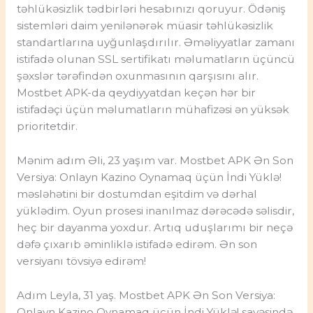
təhlükəsizlik tədbirləri hesabınızı qoruyur. Ödəniş
sistemləri daim yenilənərək müasir təhlükəsizlik
standartlarına uyğunlaşdırılır. Əməliyyatlar zamanı
istifadə olunan SSL sertifikatı məlumatların üçüncü
şəxslər tərəfindən oxunmasının qarşısını alır.
Mostbet APK-da qeydiyyatdan keçən hər bir
istifadəçi üçün məlumatların mühafizəsi ən yüksək
prioritetdir.
Mənim adım Əli, 23 yaşım var. Mostbet APK Ən Son
Versiya: Onlayn Kazino Oynamaq üçün İndi Yüklə!
məsləhətini bir dostumdan eşitdim və dərhal
yüklədim. Oyun prosesi inanılmaz dərəcədə səlisdir,
heç bir dayanma yoxdur. Artıq uduşlarımı bir neçə
dəfə çıxarıb əminliklə istifadə edirəm. Ən son
versiyanı tövsiyə edirəm!
Adım Leyla, 31 yaş. Mostbet APK Ən Son Versiya:
Onlayn Kazino Oynamaq üçün İndi Yüklə! sayəsində