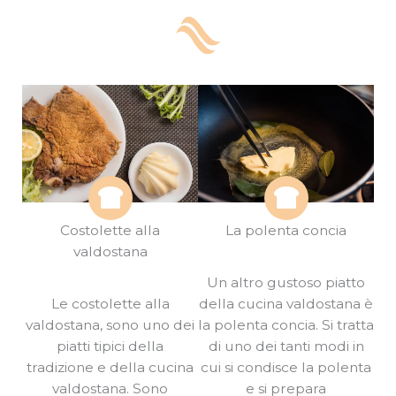
Costolette alla
La polenta concia
valdostana
Un altro gustoso piatto
Le costolette alla
della cucina valdostana è
valdostana, sono uno dei
la polenta concia. Si tratta
piatti tipici della
di uno dei tanti modi in
tradizione e della cucina
cui si condisce la polenta
valdostana. Sono
e si prepara