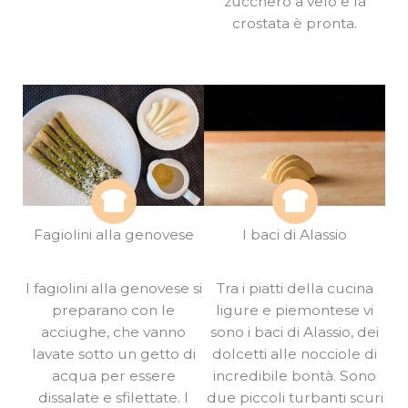
zucchero a velo e la
crostata è pronta.
Fagiolini alla genovese
I baci di Alassio
I fagiolini alla genovese si
Tra i piatti della cucina
preparano con le
ligure e piemontese vi
acciughe, che vanno
sono i baci di Alassio, dei
lavate sotto un getto di
dolcetti alle nocciole di
acqua per essere
incredibile bontà. Sono
dissalate e sfilettate. I
due piccoli turbanti scuri