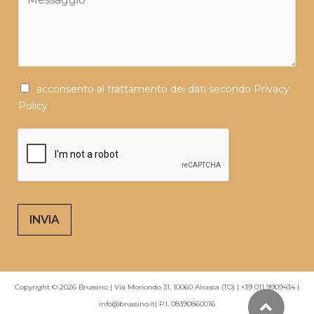
e
t
o
s
t
*
s
o
a
*
g
P
acconsento al trattamento dei dati secondo Privacy
g
r
Policy
i
i
o
v
*
a
c
y
P
INVIA
o
l
i
c
Copyright © 2026 Brussino | Via Moriondo 31, 10060 Airasca (TO) | +39 011 9909434 |
y
info@brussino.it| P.I. 08390860016
*