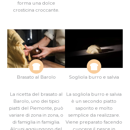
forma una dolce
crosticina croccante.
Brasato al Barolo
Sogliola burro e salvia
La ricetta del brasato al
La sogliola burro e salvia
Barolo, uno dei tipici
è un secondo piatto
piatti del Piemonte, può
saporito e molto
variare di zona in zona, o
semplice da realizzare.
di famiglia in famiglia.
Viene preparato facendo
Alcuni aggiungono del
cuocere il pesce in