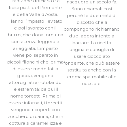
tradizione dolciaria e ai
nacquero un secolo fa.
tipici piatti del Piemonte
Sono chiamati così
e della Valle d’Aosta.
perché le due metà di
Hanno l’impasto lievitato
biscotto che li
e poi lavorato con il
compongono richiamano
burro, che dona loro una
due labbra intente a
consistenza leggera e
baciare. La ricetta
arieggiata. L’impasto
originale consiglia di
viene poi separato in
usare cioccolato
piccoli filoncini che, prima
fondente, che può essere
di essere modellati a
sostituita anche con la
goccia, vengono
crema spalmabile alle
attorcigliati arrotolando
nocciole.
le estremità: da qui il
nome torcetti. Prima di
essere infornati, i torcetti
vengono ricoperti con
zucchero di canna, che in
cottura si caramellizza e