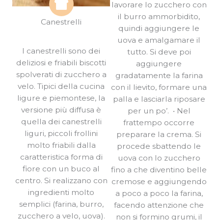
lavorare lo zucchero con
il burro ammorbidito,
Canestrelli
quindi aggiungere le
uova e amalgamare il
I canestrelli sono dei
tutto. Si deve poi
deliziosi e friabili biscotti
aggiungere
spolverati di zucchero a
gradatamente la farina
velo. Tipici della cucina
con il lievito, formare una
ligure e piemontese, la
palla e lasciarla riposare
versione più diffusa è
per un po’. • Nel
quella dei canestrelli
frattempo occorre
liguri, piccoli frollini
preparare la crema. Si
molto friabili dalla
procede sbattendo le
caratteristica forma di
uova con lo zucchero
fiore con un buco al
fino a che diventino belle
centro. Si realizzano con
cremose e aggiungendo
ingredienti molto
a poco a poco la farina,
semplici (farina, burro,
facendo attenzione che
zucchero a velo, uova).
non si formino grumi, il