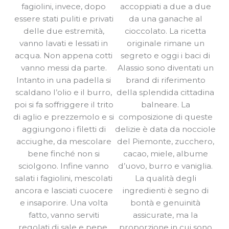
fagiolini, invece, dopo
accoppiati a due a due
essere stati puliti e privati
da una ganache al
delle due estremità,
cioccolato. La ricetta
vanno lavati e lessati in
originale rimane un
acqua. Non appena cotti
segreto e oggi i baci di
vanno messi da parte.
Alassio sono diventati un
Intanto in una padella si
brand di riferimento
scaldano l’olio e il burro,
della splendida cittadina
poi si fa soffriggere il trito
balneare. La
di aglio e prezzemolo e si
composizione di queste
aggiungono i filetti di
delizie è data da nocciole
acciughe, da mescolare
del Piemonte, zucchero,
bene finché non si
cacao, miele, albume
sciolgono. Infine vanno
d’uovo, burro e vaniglia.
salati i fagiolini, mescolati
La qualità degli
ancora e lasciati cuocere
ingredienti è segno di
e insaporire. Una volta
bontà e genuinità
fatto, vanno serviti
assicurate, ma la
regolati di sale e pepe.
proporzione in cui sono