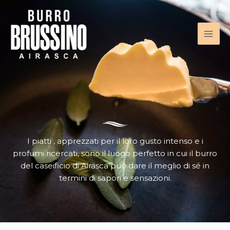
Vai
al
contenuto
I piatti , apprezzati per il loro gusto intenso e i
profumi ricercati, sono il luogo perfetto in cui il burro
del caseificio di Airasca può dare il meglio di sé in
termini di sapori e sensazioni.